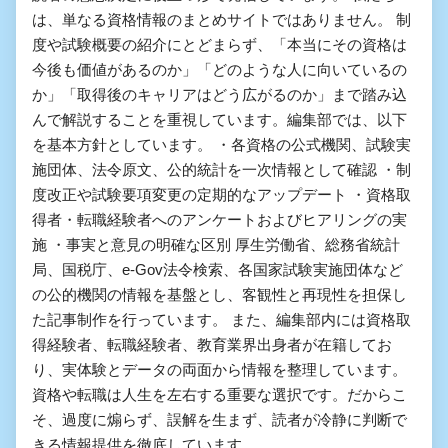
は、単なる資格情報のまとめサイトではありません。 制
度や試験概要の紹介にとどまらず、「本当にその資格は
今後も価値があるのか」「どのような人に向いているの
か」「取得後のキャリアはどう広がるのか」まで踏み込
んで解説することを重視しています。編集部では、以下
を基本方針としています。 ・各資格の公式機関、試験実
施団体、法令原文、公的統計を一次情報として確認 ・制
度改正や試験要項変更の定期的なアップデート ・資格取
得者・転職経験者へのアンケートおよびヒアリングの実
施 ・事実と意見の明確な区別 厚生労働省、総務省統計
局、国税庁、e-Gov法令検索、各国家試験実施団体など
の公的機関の情報を基盤とし、客観性と再現性を担保し
た記事制作を行っています。 また、編集部内には資格取
得経験者、転職経験者、教育業界出身者が在籍してお
り、実体験とデータの両面から情報を整理しています。
資格や転職は人生を左右する重要な選択です。だからこ
そ、過度に煽らず、誤解を生まず、読者が冷静に判断で
きる情報提供を徹底しています。