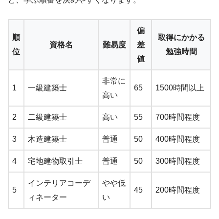
偏
順
取得にかかる
資格名
難易度
差
位
勉強時間
値
非常に
1
一級建築士
65
1500時間以上
高い
2
二級建築士
高い
55
700時間程度
3
木造建築士
普通
50
400時間程度
4
宅地建物取引士
普通
50
300時間程度
インテリアコーデ
やや低
5
45
200時間程度
ィネーター
い