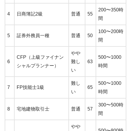
200〜350時
4
日商簿記2級
普通
55
間
100〜200時
5
証券外務員一種
普通
50
間
やや
CFP（上級ファイナン
500〜1000
6
難し
63
シャルプランナー）
時間
い
難し
500〜1000
7
FP技能士1級
65
い
時間
300〜500時
8
宅地建物取引士
普通
57
間
やや
500〜800時