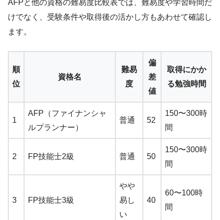
AFPと他の資格の難易度比較表では、難易度や学習時間だ
けでなく、受験条件や取得後の活かし方もあわせて確認し
ます。
偏
順
難易
取得にかか
資格名
差
位
度
る勉強時間
値
AFP（ファイナンシャ
150〜300時
1
普通
52
ルプランナー）
間
150〜300時
2
FP技能士2級
普通
50
間
やや
60〜100時
3
FP技能士3級
易し
40
間
い