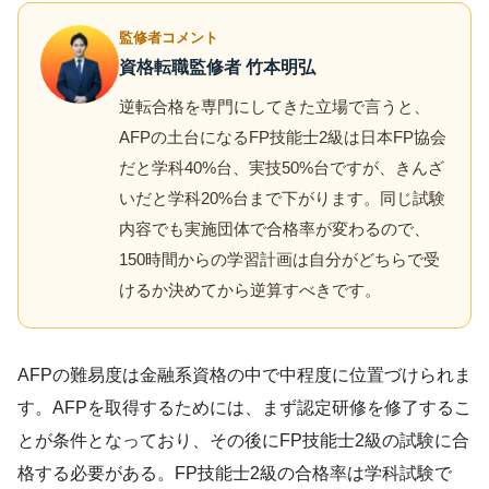
監修者コメント
資格転職監修者 竹本明弘
逆転合格を専門にしてきた立場で言うと、
AFPの土台になるFP技能士2級は日本FP協会
だと学科40%台、実技50%台ですが、きんざ
いだと学科20%台まで下がります。同じ試験
内容でも実施団体で合格率が変わるので、
150時間からの学習計画は自分がどちらで受
けるか決めてから逆算すべきです。
AFPの難易度は金融系資格の中で中程度に位置づけられま
す。AFPを取得するためには、まず認定研修を修了するこ
とが条件となっており、その後にFP技能士2級の試験に合
格する必要がある。FP技能士2級の合格率は学科試験で