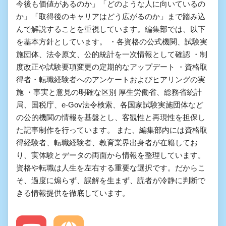
今後も価値があるのか」「どのような人に向いているの
か」「取得後のキャリアはどう広がるのか」まで踏み込
んで解説することを重視しています。編集部では、以下
を基本方針としています。 ・各資格の公式機関、試験実
施団体、法令原文、公的統計を一次情報として確認 ・制
度改正や試験要項変更の定期的なアップデート ・資格取
得者・転職経験者へのアンケートおよびヒアリングの実
施 ・事実と意見の明確な区別 厚生労働省、総務省統計
局、国税庁、e-Gov法令検索、各国家試験実施団体など
の公的機関の情報を基盤とし、客観性と再現性を担保し
た記事制作を行っています。 また、編集部内には資格取
得経験者、転職経験者、教育業界出身者が在籍してお
り、実体験とデータの両面から情報を整理しています。
資格や転職は人生を左右する重要な選択です。だからこ
そ、過度に煽らず、誤解を生まず、読者が冷静に判断で
きる情報提供を徹底しています。