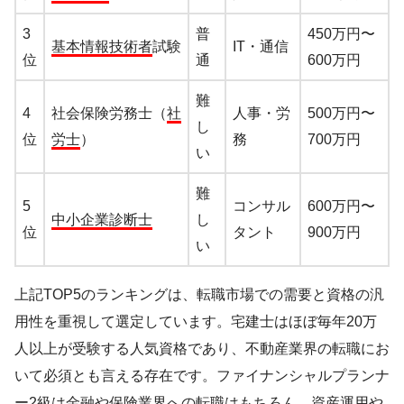
3
普
450万円〜
基本情報技術者
試験
IT・通信
位
通
600万円
難
4
社会保険労務士（
社
人事・労
500万円〜
し
位
労士
）
務
700万円
い
難
5
コンサル
600万円〜
中小企業診断士
し
位
タント
900万円
い
上記TOP5のランキングは、転職市場での需要と資格の汎
用性を重視して選定しています。宅建士はほぼ毎年20万
人以上が受験する人気資格であり、不動産業界の転職にお
いて必須とも言える存在です。ファイナンシャルプランナ
ー2級は金融や保険業界への転職はもちろん、資産運用や