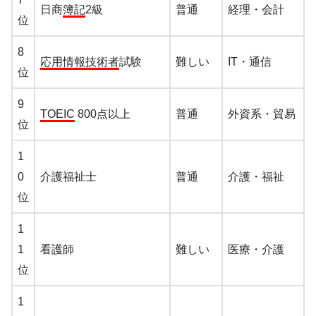
日商
簿記
2級
普通
経理・会計
位
8
応用情報技術者
試験
難しい
IT・通信
位
9
TOEIC
800点以上
普通
外資系・貿易
位
1
0
介護福祉士
普通
介護・福祉
位
1
1
看護師
難しい
医療・介護
位
1