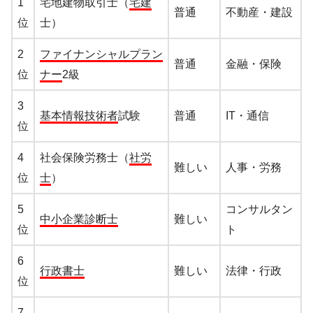
1
宅地建物取引士（
宅建
普通
不動産・建設
位
士）
2
ファイナンシャルプラン
普通
金融・保険
位
ナー
2級
3
基本情報技術者
試験
普通
IT・通信
位
4
社会保険労務士（
社労
難しい
人事・労務
位
士
）
5
コンサルタン
中小企業診断士
難しい
位
ト
6
行政書士
難しい
法律・行政
位
7