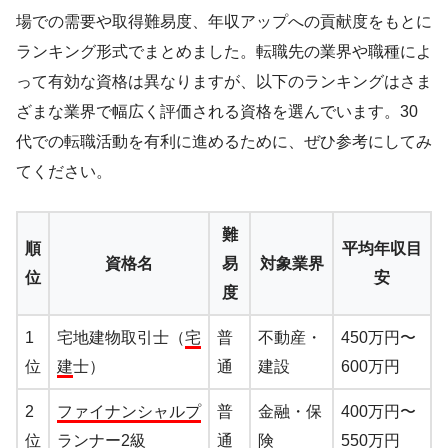
場での需要や取得難易度、年収アップへの貢献度をもとに
ランキング形式でまとめました。転職先の業界や職種によ
って有効な資格は異なりますが、以下のランキングはさま
ざまな業界で幅広く評価される資格を選んでいます。30
代での転職活動を有利に進めるために、ぜひ参考にしてみ
てください。
難
順
平均年収目
資格名
易
対象業界
位
安
度
1
宅地建物取引士（
宅
普
不動産・
450万円〜
位
建
士）
通
建設
600万円
2
ファイナンシャルプ
普
金融・保
400万円〜
位
ランナー
2級
通
険
550万円