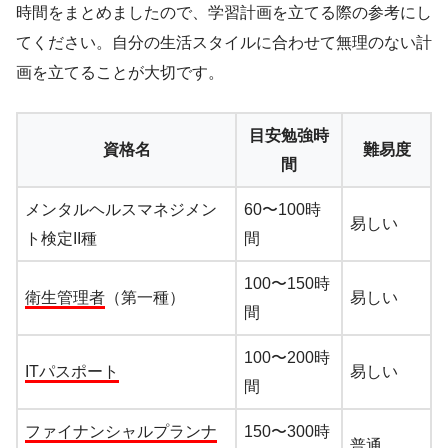
時間をまとめましたので、学習計画を立てる際の参考にし
てください。自分の生活スタイルに合わせて無理のない計
画を立てることが大切です。
目安勉強時
資格名
難易度
間
メンタルヘルスマネジメン
60〜100時
易しい
ト検定II種
間
100〜150時
衛生管理者
（第一種）
易しい
間
100〜200時
ITパスポート
易しい
間
ファイナンシャルプランナ
150〜300時
普通