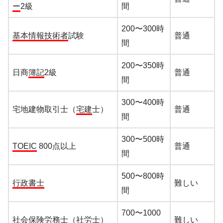
ー
2級
間
200〜300時
基本情報技術者
試験
普通
間
200〜350時
日商
簿記
2級
普通
間
300〜400時
宅地建物取引士（
宅建
士）
普通
間
300〜500時
TOEIC
800点以上
普通
間
500〜800時
行政書士
難しい
間
700〜1000
社会保険労務士（
社労士
）
難しい