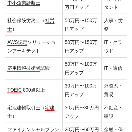
中小企業診断士
万円アップ
タント
社会保険労務士（
社労
50万円〜150万
人事・労
士
）
円アップ
務
AWS認定
ソリューショ
50万円〜150万
IT・クラ
ンアーキテクト
円アップ
ウド
50万円〜100万
応用情報技術者
試験
IT・通信
円アップ
30万円〜100万
外資系・
TOEIC
800点以上
円アップ
貿易
宅地建物取引士（
宅建
30万円〜80万円
不動産・
士）
アップ
建設
ファイナンシャルプラン
20万円〜60万円
金融・保