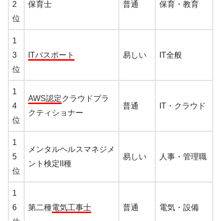
2
保育士
普通
保育・教育
位
1
3
ITパスポート
易しい
IT全般
位
1
AWS認定
クラウドプラ
4
普通
IT・クラウド
クティショナー
位
1
メンタルヘルスマネジメ
5
易しい
人事・管理職
ント検定II種
位
1
6
第二種
電気工事士
普通
電気・設備