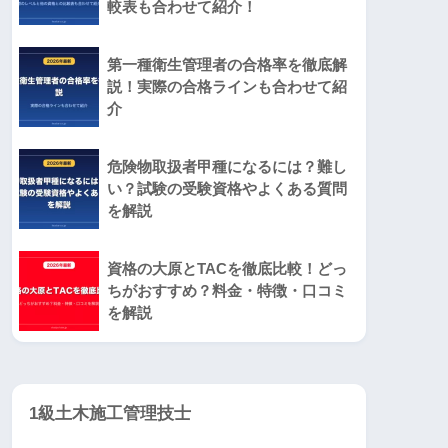
較表も合わせて紹介！
第一種衛生管理者の合格率を徹底解
説！実際の合格ラインも合わせて紹
介
危険物取扱者甲種になるには？難し
い？試験の受験資格やよくある質問
を解説
資格の大原とTACを徹底比較！どっ
ちがおすすめ？料金・特徴・口コミ
を解説
1級土木施工管理技士