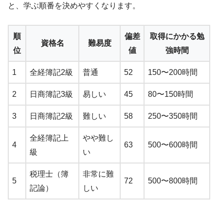
と、学ぶ順番を決めやすくなります。
順
偏差
取得にかかる勉
資格名
難易度
位
値
強時間
1
全経簿記2級
普通
52
150〜200時間
2
日商簿記3級
易しい
45
80〜150時間
3
日商簿記2級
難しい
58
250〜350時間
全経簿記上
やや難し
4
63
500〜600時間
級
い
税理士（簿
非常に難
5
72
500〜800時間
記論）
しい