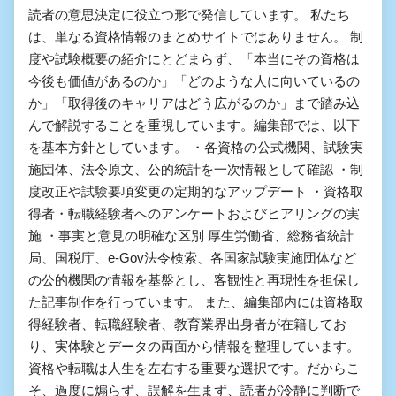
読者の意思決定に役立つ形で発信しています。 私たち
は、単なる資格情報のまとめサイトではありません。 制
度や試験概要の紹介にとどまらず、「本当にその資格は
今後も価値があるのか」「どのような人に向いているの
か」「取得後のキャリアはどう広がるのか」まで踏み込
んで解説することを重視しています。編集部では、以下
を基本方針としています。 ・各資格の公式機関、試験実
施団体、法令原文、公的統計を一次情報として確認 ・制
度改正や試験要項変更の定期的なアップデート ・資格取
得者・転職経験者へのアンケートおよびヒアリングの実
施 ・事実と意見の明確な区別 厚生労働省、総務省統計
局、国税庁、e-Gov法令検索、各国家試験実施団体など
の公的機関の情報を基盤とし、客観性と再現性を担保し
た記事制作を行っています。 また、編集部内には資格取
得経験者、転職経験者、教育業界出身者が在籍してお
り、実体験とデータの両面から情報を整理しています。
資格や転職は人生を左右する重要な選択です。だからこ
そ、過度に煽らず、誤解を生まず、読者が冷静に判断で