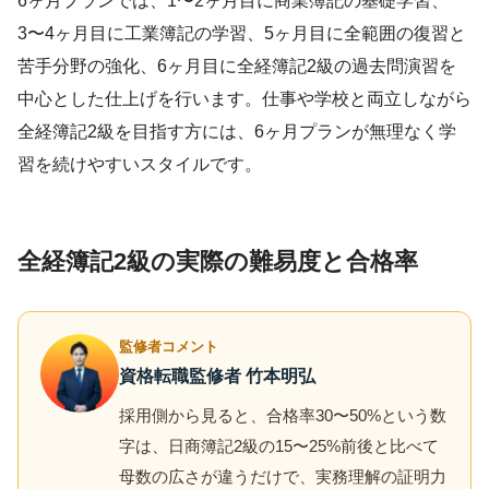
6ヶ月プランでは、1〜2ヶ月目に商業簿記の基礎学習、
3〜4ヶ月目に工業簿記の学習、5ヶ月目に全範囲の復習と
苦手分野の強化、6ヶ月目に全経簿記2級の過去問演習を
中心とした仕上げを行います。仕事や学校と両立しながら
全経簿記2級を目指す方には、6ヶ月プランが無理なく学
習を続けやすいスタイルです。
全経簿記2級の実際の難易度と合格率
監修者コメント
資格転職監修者 竹本明弘
採用側から見ると、合格率30〜50%という数
字は、日商簿記2級の15〜25%前後と比べて
母数の広さが違うだけで、実務理解の証明力