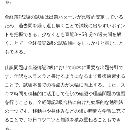
る。
全経簿記2級の試験は出題パターンが比較的安定している
ため、過去問を繰り返し解くことで試験に出やすいポイン
トを把握できる。少なくとも直近3〜5年分の過去問を解
くことで、全経簿記2級の試験傾向をしっかりと掴むこと
もできる。
仕訳問題は全経簿記2級において非常に重要な出題分野で
す。仕訳をスラスラと書けるようになるまで反復練習する
ことで、試験本番での得点力が大幅に向上する。また、ス
キマ時間を積極的に活用して仕訳の確認や理論問題の復習
を行うことも、全経簿記2級合格に向けた効率的な勉強法
の一つです。移動中や昼休みなどの短い時間を学習に充て
ることで、毎日コツコツと知識を積み重ねることもでき
る。