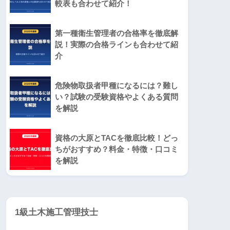
較表も合わせて紹介！
第一種衛生管理者の合格率を徹底解
説！実際の合格ラインも合わせて紹
介
危険物取扱者甲種になるには？難し
い？試験の受験資格やよくある質問
を解説
資格の大原とTACを徹底比較！どっ
ちがおすすめ？料金・特徴・口コミ
を解説
1級土木施工管理技士