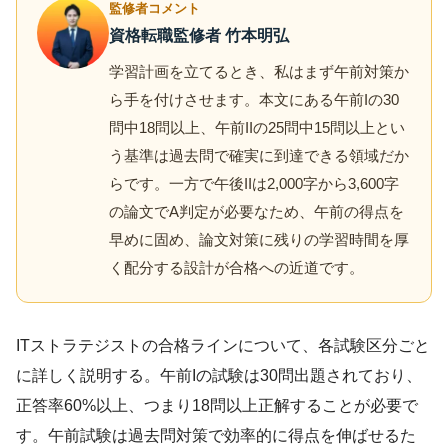
監修者コメント
資格転職監修者 竹本明弘
学習計画を立てるとき、私はまず午前対策か
ら手を付けさせます。本文にある午前Iの30
問中18問以上、午前IIの25問中15問以上とい
う基準は過去問で確実に到達できる領域だか
らです。一方で午後IIは2,000字から3,600字
の論文でA判定が必要なため、午前の得点を
早めに固め、論文対策に残りの学習時間を厚
く配分する設計が合格への近道です。
ITストラテジストの合格ラインについて、各試験区分ごと
に詳しく説明する。午前Iの試験は30問出題されており、
正答率60%以上、つまり18問以上正解することが必要で
す。午前試験は過去問対策で効率的に得点を伸ばせるた