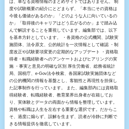
は、単なる資格情報のまとめサイトではありません。 制
度や試験概要の紹介にとどまらず、「本当にその資格は
今後も価値があるのか」「どのような人に向いているの
か」「取得後のキャリアはどう広がるのか」まで踏み込
んで解説することを重視しています。編集部では、以下
を基本方針としています。 ・各資格の公式機関、試験実
施団体、法令原文、公的統計を一次情報として確認 ・制
度改正や試験要項変更の定期的なアップデート ・資格取
得者・転職経験者へのアンケートおよびヒアリングの実
施 ・事実と意見の明確な区別 厚生労働省、総務省統計
局、国税庁、e-Gov法令検索、各国家試験実施団体など
の公的機関の情報を基盤とし、客観性と再現性を担保し
た記事制作を行っています。 また、編集部内には資格取
得経験者、転職経験者、教育業界出身者が在籍してお
り、実体験とデータの両面から情報を整理しています。
資格や転職は人生を左右する重要な選択です。だからこ
そ、過度に煽らず、誤解を生まず、読者が冷静に判断で
きる情報提供を徹底しています。