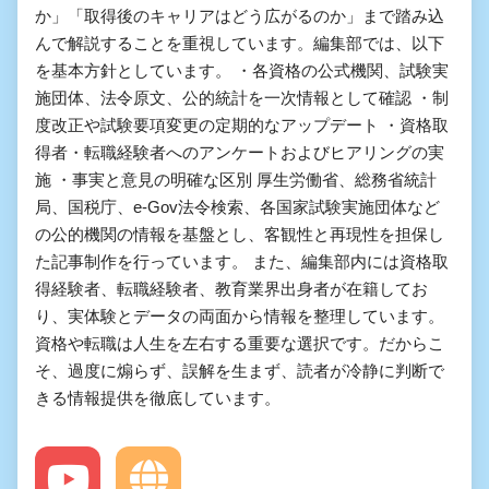
か」「取得後のキャリアはどう広がるのか」まで踏み込
んで解説することを重視しています。編集部では、以下
を基本方針としています。 ・各資格の公式機関、試験実
施団体、法令原文、公的統計を一次情報として確認 ・制
度改正や試験要項変更の定期的なアップデート ・資格取
得者・転職経験者へのアンケートおよびヒアリングの実
施 ・事実と意見の明確な区別 厚生労働省、総務省統計
局、国税庁、e-Gov法令検索、各国家試験実施団体など
の公的機関の情報を基盤とし、客観性と再現性を担保し
た記事制作を行っています。 また、編集部内には資格取
得経験者、転職経験者、教育業界出身者が在籍してお
り、実体験とデータの両面から情報を整理しています。
資格や転職は人生を左右する重要な選択です。だからこ
そ、過度に煽らず、誤解を生まず、読者が冷静に判断で
きる情報提供を徹底しています。