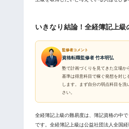
いきなり結論！全経簿記上級
監修者コメント
資格転職監修者 竹本明弘
塾で計画づくりを見てきた立場から
基準は得意科目で稼ぐ発想を封じ
します。まず自分の弱点科目を洗
さい。
全経簿記上級の難易度は、簿記資格の中で
です。全経簿記上級は公益社団法人全国経