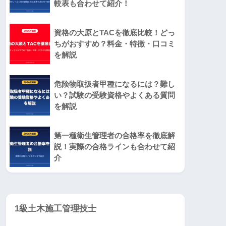
較表も合わせて紹介！
資格の大原とTACを徹底比較！どっ
ちがおすすめ？料金・特徴・口コミ
を解説
危険物取扱者甲種になるには？難し
い？試験の受験資格やよくある質問
を解説
第一種衛生管理者の合格率を徹底解
説！実際の合格ラインも合わせて紹
介
1級土木施工管理技士