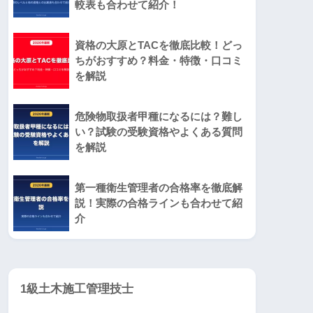
較表も合わせて紹介！
資格の大原とTACを徹底比較！どっ
ちがおすすめ？料金・特徴・口コミ
を解説
危険物取扱者甲種になるには？難し
い？試験の受験資格やよくある質問
を解説
第一種衛生管理者の合格率を徹底解
説！実際の合格ラインも合わせて紹
介
1級土木施工管理技士