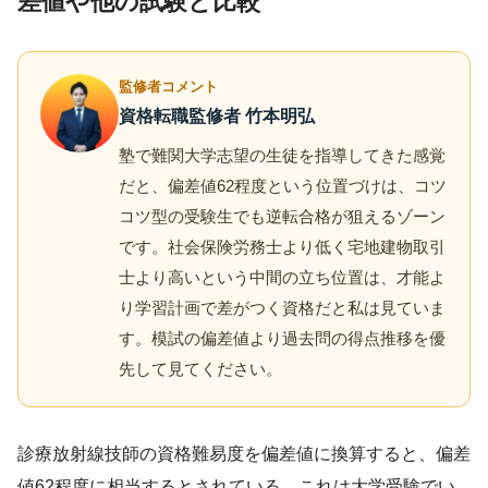
差値や他の試験と比較
監修者コメント
資格転職監修者 竹本明弘
塾で難関大学志望の生徒を指導してきた感覚
だと、偏差値62程度という位置づけは、コツ
コツ型の受験生でも逆転合格が狙えるゾーン
です。社会保険労務士より低く宅地建物取引
士より高いという中間の立ち位置は、才能よ
り学習計画で差がつく資格だと私は見ていま
す。模試の偏差値より過去問の得点推移を優
先して見てください。
診療放射線技師の資格難易度を偏差値に換算すると、偏差
値62程度に相当するとされている。これは大学受験でい