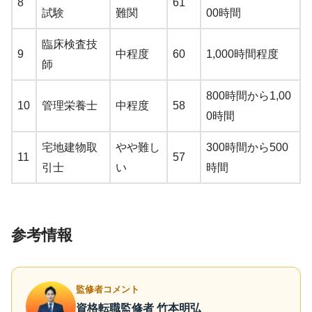
8
61
試験
難関
00時間
臨床検査技
9
中程度
60
1,000時間程度
師
800時間から1,00
10
管理栄養士
中程度
58
0時間
宅地建物取
やや難し
300時間から500
11
57
引士
い
時間
参考情報
監修者コメント
資格転職監修者 竹本明弘