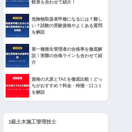
較表も合わせて紹介！
危険物取扱者甲種になるには？難し
い？試験の受験資格やよくある質問
を解説
第一種衛生管理者の合格率を徹底解
説！実際の合格ラインも合わせて紹
介
資格の大原とTACを徹底比較！どっ
ちがおすすめ？料金・特徴・口コミ
を解説
1級土木施工管理技士