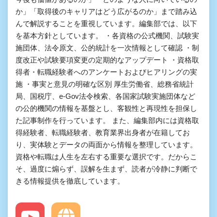
か」「取得後のキャリアはどう広がるのか」まで踏み込
んで解説することを重視しています。編集部では、以下
を基本方針としています。 ・各資格の公式機関、試験実
施団体、法令原文、公的統計を一次情報として確認 ・制
度改正や試験要項変更の定期的なアップデート ・資格取
得者・転職経験者へのアンケートおよびヒアリングの実
施 ・事実と意見の明確な区別 厚生労働省、総務省統計
局、国税庁、e-Gov法令検索、各国家試験実施団体など
の公的機関の情報を基盤とし、客観性と再現性を担保し
た記事制作を行っています。 また、編集部内には資格取
得経験者、転職経験者、教育業界出身者が在籍してお
り、実体験とデータの両面から情報を整理しています。
資格や転職は人生を左右する重要な選択です。だからこ
そ、過度に煽らず、誤解を生まず、読者が冷静に判断で
きる情報提供を徹底しています。