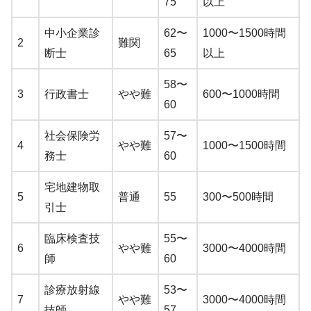
75
以上
中小企業診
62〜
1000〜1500時間
2
難関
断士
65
以上
58〜
3
行政書士
やや難
600〜1000時間
60
社会保険労
57〜
4
やや難
1000〜1500時間
務士
60
宅地建物取
5
普通
55
300〜500時間
引士
臨床検査技
55〜
6
やや難
3000〜4000時間
師
60
診療放射線
53〜
7
やや難
3000〜4000時間
技師
57