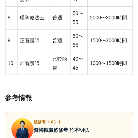
50〜
8
理学療法士
普通
2000〜3000時間
55
50〜
9
正看護師
普通
1500〜2000時間
55
比較的
40〜
10
准看護師
1000〜1500時間
易
45
参考情報
監修者コメント
資格転職監修者 竹本明弘