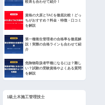
較表も合わせて紹介！
資格の大原とTACを徹底比較！どっ
ちがおすすめ？料金・特徴・口コミ
を解説
第一種衛生管理者の合格率を徹底解
説！実際の合格ラインも合わせて紹
介
危険物取扱者甲種になるには？難し
い？試験の受験資格やよくある質問
を解説
1級土木施工管理技士