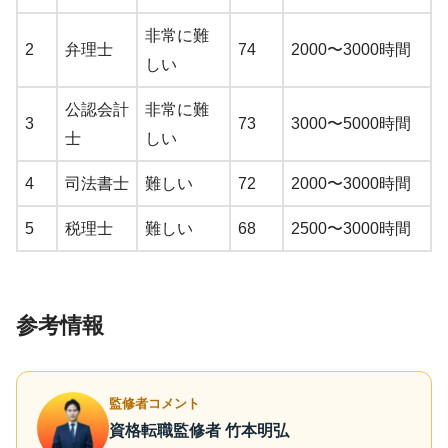
非常に難
2
弁理士
74
2000〜3000時間
しい
公認会計
非常に難
3
73
3000〜5000時間
士
しい
4
司法書士
難しい
72
2000〜3000時間
5
税理士
難しい
68
2500〜3000時間
参考情報
監修者コメント
資格転職監修者 竹本明弘