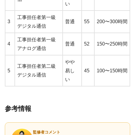
い
工事担任者第一級
3
普通
55
200〜300時間
デジタル通信
工事担任者第一級
4
普通
52
150〜250時間
アナログ通信
やや
工事担任者第二級
5
易し
45
100〜150時間
デジタル通信
い
参考情報
監修者コメント