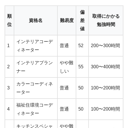
偏
順
取得にかかる
資格名
難易度
差
位
勉強時間
値
インテリアコーデ
1
普通
52
200〜300時間
ィネーター
インテリアプラン
やや難
2
55
300〜400時間
ナー
しい
カラーコーディネ
3
普通
50
100〜200時間
ーター
福祉住環境コーデ
4
普通
50
100〜200時間
ィネーター
キッチンスペシャ
やや難