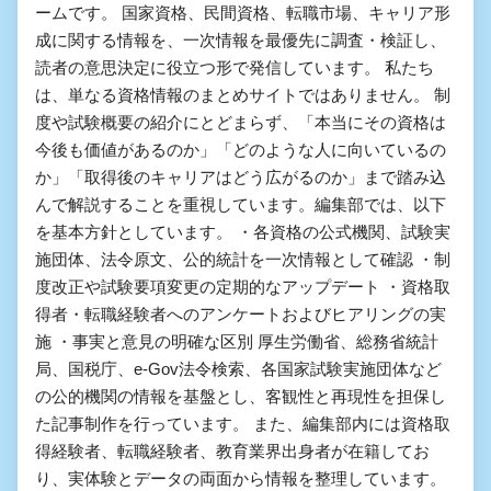
ームです。 国家資格、民間資格、転職市場、キャリア形
成に関する情報を、一次情報を最優先に調査・検証し、
読者の意思決定に役立つ形で発信しています。 私たち
は、単なる資格情報のまとめサイトではありません。 制
度や試験概要の紹介にとどまらず、「本当にその資格は
今後も価値があるのか」「どのような人に向いているの
か」「取得後のキャリアはどう広がるのか」まで踏み込
んで解説することを重視しています。編集部では、以下
を基本方針としています。 ・各資格の公式機関、試験実
施団体、法令原文、公的統計を一次情報として確認 ・制
度改正や試験要項変更の定期的なアップデート ・資格取
得者・転職経験者へのアンケートおよびヒアリングの実
施 ・事実と意見の明確な区別 厚生労働省、総務省統計
局、国税庁、e-Gov法令検索、各国家試験実施団体など
の公的機関の情報を基盤とし、客観性と再現性を担保し
た記事制作を行っています。 また、編集部内には資格取
得経験者、転職経験者、教育業界出身者が在籍してお
り、実体験とデータの両面から情報を整理しています。