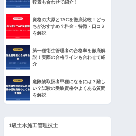
較表も合わせて紹介！
資格の大原とTACを徹底比較！どっ
ちがおすすめ？料金・特徴・口コミ
を解説
第一種衛生管理者の合格率を徹底解
説！実際の合格ラインも合わせて紹
介
危険物取扱者甲種になるには？難し
い？試験の受験資格やよくある質問
を解説
1級土木施工管理技士