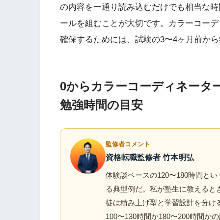
の内容を一通り読み込むだけでも相当な時
ールを組むことが大切です。カラーコーデ
確保するためには、試験の3〜4ヶ月前か
0からカラーコーディネータ
勉強時間の目安
監修者コメント
資格転職監修者 竹本明弘
体験談ベースの120〜180時間
る典型例だ。私が塾生に教えると
徒は積み上げ型と学習設計を分け
100〜130時間か180〜200時