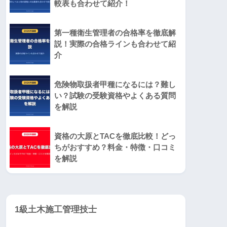
較表も合わせて紹介！
第一種衛生管理者の合格率を徹底解
説！実際の合格ラインも合わせて紹
介
危険物取扱者甲種になるには？難し
い？試験の受験資格やよくある質問
を解説
資格の大原とTACを徹底比較！どっ
ちがおすすめ？料金・特徴・口コミ
を解説
1級土木施工管理技士