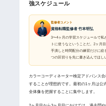
強スケジュール
監修者コメント
資格転職監修者 竹本明弘
3〜4ヶ月の学習スケジュールで私
トに使うなということだ。2ヶ月
手潰しと時間配分の練習だけに絞
つの区切りを先に書き込んでほし
カラーコーディネーター検定アドバンス合
することが理想的です。最初の1ヶ月は公
全体像を把握することに集中します。
2ヶ月目から3ヶ月目にかけては、過去問