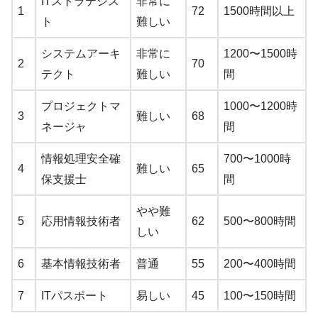
ITストラテジス
非常に
1
72
1500時間以上
ト
難しい
システムアーキ
非常に
1200〜1500時
2
70
テクト
難しい
間
プロジェクトマ
1000〜1200時
3
難しい
68
ネージャ
間
情報処理安全確
700〜1000時
4
難しい
65
保支援士
間
やや難
5
応用情報技術者
62
500〜800時間
しい
6
基本情報技術者
普通
55
200〜400時間
7
ITパスポート
易しい
45
100〜150時間