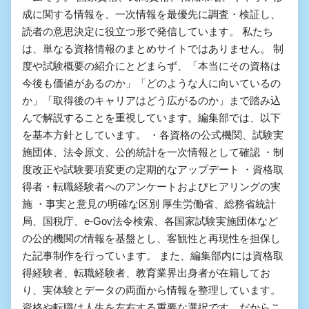
成に関する情報を、一次情報を最優先に調査・検証し、
読者の意思決定に役立つ形で発信しています。 私たち
は、単なる資格情報のまとめサイトではありません。 制
度や試験概要の紹介にとどまらず、「本当にその資格は
今後も価値があるのか」「どのような人に向いているの
か」「取得後のキャリアはどう広がるのか」まで踏み込
んで解説することを重視しています。編集部では、以下
を基本方針としています。 ・各資格の公式機関、試験実
施団体、法令原文、公的統計を一次情報として確認 ・制
度改正や試験要項変更の定期的なアップデート ・資格取
得者・転職経験者へのアンケートおよびヒアリングの実
施 ・事実と意見の明確な区別 厚生労働省、総務省統計
局、国税庁、e-Gov法令検索、各国家試験実施団体など
の公的機関の情報を基盤とし、客観性と再現性を担保し
た記事制作を行っています。 また、編集部内には資格取
得経験者、転職経験者、教育業界出身者が在籍してお
り、実体験とデータの両面から情報を整理しています。
資格や転職は人生を左右する重要な選択です。だからこ