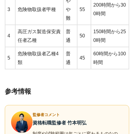
や
200時間から30
3
危険物取扱者甲種
や
55
0時間
難
高圧ガス製造保安責
普
150時間から25
4
50
任者乙種
通
0時間
危険物取扱者乙種4
普
60時間から100
5
45
類
通
時間
参考情報
監修者コメント
資格転職監修者 竹本明弘
制度や試験範囲は年ごとに変わるものなの