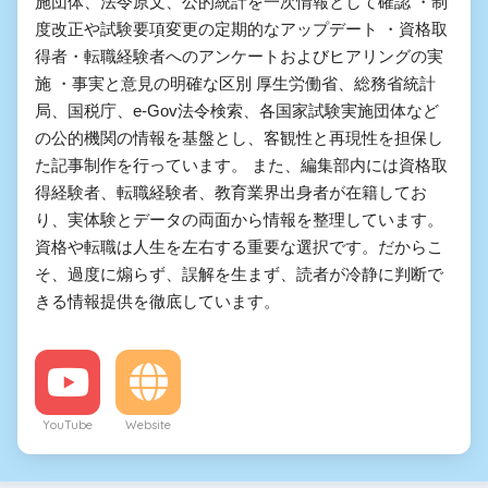
施団体、法令原文、公的統計を一次情報として確認 ・制
度改正や試験要項変更の定期的なアップデート ・資格取
得者・転職経験者へのアンケートおよびヒアリングの実
施 ・事実と意見の明確な区別 厚生労働省、総務省統計
局、国税庁、e-Gov法令検索、各国家試験実施団体など
の公的機関の情報を基盤とし、客観性と再現性を担保し
た記事制作を行っています。 また、編集部内には資格取
得経験者、転職経験者、教育業界出身者が在籍してお
り、実体験とデータの両面から情報を整理しています。
資格や転職は人生を左右する重要な選択です。だからこ
そ、過度に煽らず、誤解を生まず、読者が冷静に判断で
きる情報提供を徹底しています。
YouTube
Website