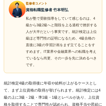
監修者コメント
資格転職監修者 竹本明弘
私が塾で受験指導をしていて感じるのは、4
級から3級2級へと階段を上る過程で挫折する
人が大半だという事実です。統計検定は上位
級ほど専門性の証明になるため、4級合格の
直後に3級の学習計画をまず立てることをす
すめます。IT業界や金融業界への転職を考え
ているなら尚更、その一歩を先に決めるべき
です。
統計検定4級の取得後に年収や給料が上がるケースとし
て、まず上位資格の取得が挙げられます。統計検定には4
級の上に3級・2級・準1級・1級とレベルがあり、上位資
格を取得することで専門性が認められ、資格手当や昇給に