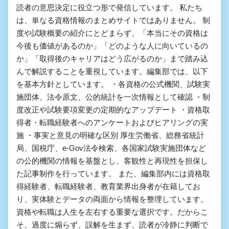
読者の意思決定に役立つ形で発信しています。 私たち
は、単なる資格情報のまとめサイトではありません。 制
度や試験概要の紹介にとどまらず、「本当にその資格は
今後も価値があるのか」「どのような人に向いているの
か」「取得後のキャリアはどう広がるのか」まで踏み込
んで解説することを重視しています。編集部では、以下
を基本方針としています。 ・各資格の公式機関、試験実
施団体、法令原文、公的統計を一次情報として確認 ・制
度改正や試験要項変更の定期的なアップデート ・資格取
得者・転職経験者へのアンケートおよびヒアリングの実
施 ・事実と意見の明確な区別 厚生労働省、総務省統計
局、国税庁、e-Gov法令検索、各国家試験実施団体など
の公的機関の情報を基盤とし、客観性と再現性を担保し
た記事制作を行っています。 また、編集部内には資格取
得経験者、転職経験者、教育業界出身者が在籍してお
り、実体験とデータの両面から情報を整理しています。
資格や転職は人生を左右する重要な選択です。だからこ
そ、過度に煽らず、誤解を生まず、読者が冷静に判断で