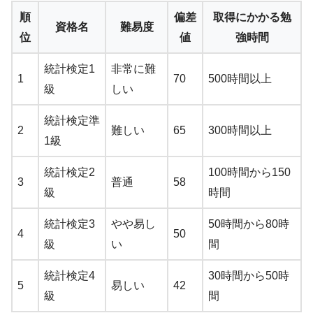
順
偏差
取得にかかる勉
資格名
難易度
位
値
強時間
統計検定1
非常に難
1
70
500時間以上
級
しい
統計検定準
2
難しい
65
300時間以上
1級
統計検定2
100時間から150
3
普通
58
級
時間
統計検定3
やや易し
50時間から80時
4
50
級
い
間
統計検定4
30時間から50時
5
易しい
42
級
間