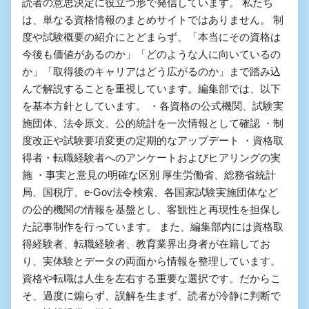
読者の意思決定に役立つ形で発信しています。 私たち
は、単なる資格情報のまとめサイトではありません。 制
度や試験概要の紹介にとどまらず、「本当にその資格は
今後も価値があるのか」「どのような人に向いているの
か」「取得後のキャリアはどう広がるのか」まで踏み込
んで解説することを重視しています。編集部では、以下
を基本方針としています。 ・各資格の公式機関、試験実
施団体、法令原文、公的統計を一次情報として確認 ・制
度改正や試験要項変更の定期的なアップデート ・資格取
得者・転職経験者へのアンケートおよびヒアリングの実
施 ・事実と意見の明確な区別 厚生労働省、総務省統計
局、国税庁、e-Gov法令検索、各国家試験実施団体など
の公的機関の情報を基盤とし、客観性と再現性を担保し
た記事制作を行っています。 また、編集部内には資格取
得経験者、転職経験者、教育業界出身者が在籍してお
り、実体験とデータの両面から情報を整理しています。
資格や転職は人生を左右する重要な選択です。だからこ
そ、過度に煽らず、誤解を生まず、読者が冷静に判断で