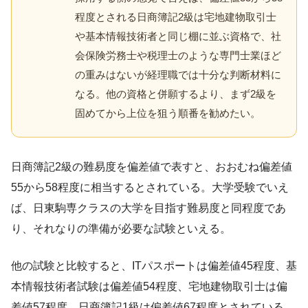
程度とされる日商簿記2級は宅地建物取引士
や基本情報技術者と同じ棚に並ぶ資格で、社
会保険労務士や税理士のような専門士業ほど
の重みはないが経理職では十分な判断材料に
なる。他の資格と併願するより、まず2級を
固めてから上位を狙う順番を勧めたい。
日商簿記2級の難易度を偏差値で表すと、おおむね偏差値
55から58程度に相当するとされている。大学受験でいえ
ば、日東駒専クラスの大学を目指す難易度と同程度であ
り、それなりの準備が必要な試験といえる。
他の試験と比較すると、ITパスポートは偏差値45程度、基
本情報技術者試験は偏差値54程度、宅地建物取引士は偏
差値57程度、日商簿記1級は偏差値67程度とされている。