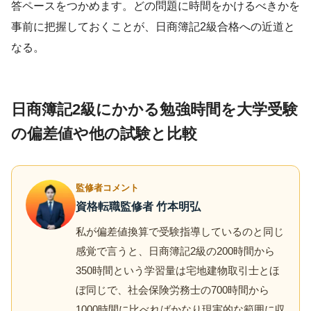
答ペースをつかめます。どの問題に時間をかけるべきかを
事前に把握しておくことが、日商簿記2級合格への近道と
なる。
日商簿記2級にかかる勉強時間を大学受験
の偏差値や他の試験と比較
監修者コメント
資格転職監修者 竹本明弘
私が偏差値換算で受験指導しているのと同じ
感覚で言うと、日商簿記2級の200時間から
350時間という学習量は宅地建物取引士とほ
ぼ同じで、社会保険労務士の700時間から
1000時間に比べればかなり現実的な範囲に収