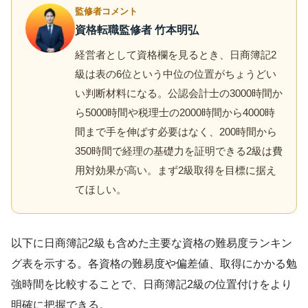
監修者コメント
資格転職監修者 竹本明弘
経営者として資格欄を見るとき、日商簿記2
級は表の6位という中位の位置がちょうどい
い判断材料になる。公認会計士の3000時間か
ら5000時間や税理士の2000時間から4000時
間まで手を伸ばす必要はなく、200時間から
350時間で経理の基礎力を証明できる2級は費
用対効果が高い。まず2級取得を目標に据え
てほしい。
以下に日商簿記2級も含めた主要な資格の難易度ランキン
グ表を示する。各資格の難易度や偏差値、取得にかかる勉
強時間を比較することで、日商簿記2級の位置付けをより
明確に把握できる。