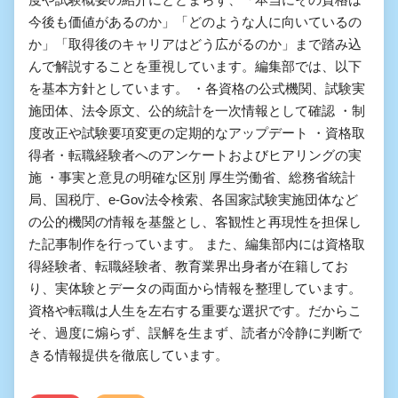
今後も価値があるのか」「どのような人に向いているの
か」「取得後のキャリアはどう広がるのか」まで踏み込
んで解説することを重視しています。編集部では、以下
を基本方針としています。 ・各資格の公式機関、試験実
施団体、法令原文、公的統計を一次情報として確認 ・制
度改正や試験要項変更の定期的なアップデート ・資格取
得者・転職経験者へのアンケートおよびヒアリングの実
施 ・事実と意見の明確な区別 厚生労働省、総務省統計
局、国税庁、e-Gov法令検索、各国家試験実施団体など
の公的機関の情報を基盤とし、客観性と再現性を担保し
た記事制作を行っています。 また、編集部内には資格取
得経験者、転職経験者、教育業界出身者が在籍してお
り、実体験とデータの両面から情報を整理しています。
資格や転職は人生を左右する重要な選択です。だからこ
そ、過度に煽らず、誤解を生まず、読者が冷静に判断で
きる情報提供を徹底しています。