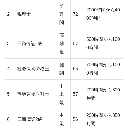
超
2000時間から40
2
税理士
難
72
00時間
関
高
500時間から100
3
日商簿記1級
難
67
0時間
度
難
700時間から100
4
社会保険労務士
65
関
0時間
中
200時間から300
5
宅地建物取引士
上
57
時間
級
中
200時間から350
6
日商簿記2級
56
級
時間