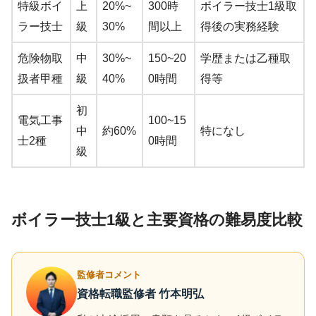
特級ボイ
上
20%~
300時
ボイラー技士1級取
ラー技士
級
30%
間以上
得後の実務経験
危険物取
中
30%~
150~20
学歴または乙種取
扱者甲種
級
40%
0時間
得等
初
電気工事
100~15
中
約60%
特になし
士2種
0時間
級
ボイラー技士1級と主要資格の難易度比較
監修者コメント
資格転職監修者 竹本明弘