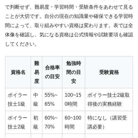
で判断せず、難易度・学習時間・受験条件をあわせて見る
ことが大切です。自分の現在の知識量や確保できる学習時
間によって、取り組みやすい資格は変わります。表では全
体像を確認し、気になる資格は公式情報や試験要項も確認
してください。
難
勉強時
合格率
資格名
易
間の目
受験資格
の目安
度
安
ボイラー
中
55%~
100~15
ボイラー技士2級取
技士1級
級
65%
0時間
得後の実務経験
ボイラー
初
60%~
60~100
特になし（講習受
技士2級
級
70%
時間
講必要）