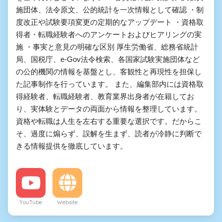
施団体、法令原文、公的統計を一次情報として確認 ・制
度改正や試験要項変更の定期的なアップデート ・資格取
得者・転職経験者へのアンケートおよびヒアリングの実
施 ・事実と意見の明確な区別 厚生労働省、総務省統計
局、国税庁、e-Gov法令検索、各国家試験実施団体など
の公的機関の情報を基盤とし、客観性と再現性を担保し
た記事制作を行っています。 また、編集部内には資格取
得経験者、転職経験者、教育業界出身者が在籍してお
り、実体験とデータの両面から情報を整理しています。
資格や転職は人生を左右する重要な選択です。だからこ
そ、過度に煽らず、誤解を生まず、読者が冷静に判断で
きる情報提供を徹底しています。
YouTube
Website