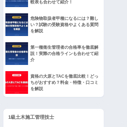
較表も合わせて紹介！
危険物取扱者甲種になるには？難し
い？試験の受験資格やよくある質問
を解説
第一種衛生管理者の合格率を徹底解
説！実際の合格ラインも合わせて紹
介
資格の大原とTACを徹底比較！どっ
ちがおすすめ？料金・特徴・口コミ
を解説
1級土木施工管理技士