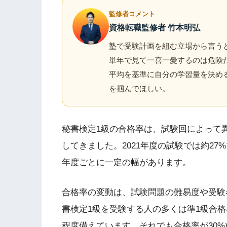
監修者コメント
資格転職監修者 竹本明弘
塾で受験計画を組む立場から言うと
単年で見て一喜一憂するのは危険
平均を基準に自分の学習量を決め
を掴んでほしい。
秘書検定1級の合格率は、試験回によって異
してきました。2021年度の試験では約27
年度ごとに一定の幅があります。
合格率の変動は、試験問題の難易度や受験
書検定1級を受験する人の多くは準1級合
程度備えています。それでも合格率が30