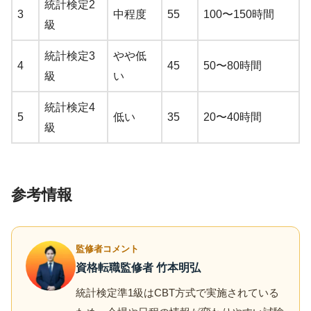
統計検定2
3
中程度
55
100〜150時間
級
統計検定3
やや低
4
45
50〜80時間
級
い
統計検定4
5
低い
35
20〜40時間
級
参考情報
監修者コメント
資格転職監修者 竹本明弘
統計検定準1級はCBT方式で実施されている