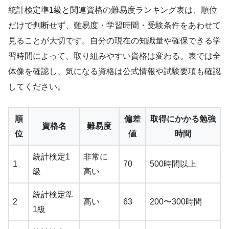
統計検定準1級と関連資格の難易度ランキング表は、順位
だけで判断せず、難易度・学習時間・受験条件をあわせて
見ることが大切です。自分の現在の知識量や確保できる学
習時間によって、取り組みやすい資格は変わる。表では全
体像を確認し、気になる資格は公式情報や試験要項も確認
してください。
順
偏差
取得にかかる勉強
資格名
難易度
位
値
時間
統計検定1
非常に
1
70
500時間以上
級
高い
統計検定準
2
高い
63
200〜300時間
1級