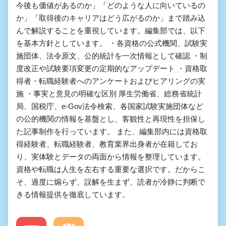
今後も価値があるのか」「どのような人に向いているの
か」「取得後のキャリアはどう広がるのか」まで踏み込
んで解説することを重視しています。編集部では、以下
を基本方針としています。 ・各資格の公式機関、試験実
施団体、法令原文、公的統計を一次情報として確認 ・制
度改正や試験要項変更の定期的なアップデート ・資格取
得者・転職経験者へのアンケートおよびヒアリングの実
施 ・事実と意見の明確な区別 厚生労働省、総務省統計
局、国税庁、e-Gov法令検索、各国家試験実施団体など
の公的機関の情報を基盤とし、客観性と再現性を担保し
た記事制作を行っています。 また、編集部内には資格取
得経験者、転職経験者、教育業界出身者が在籍してお
り、実体験とデータの両面から情報を整理しています。
資格や転職は人生を左右する重要な選択です。だからこ
そ、過度に煽らず、誤解を生まず、読者が冷静に判断で
きる情報提供を徹底しています。