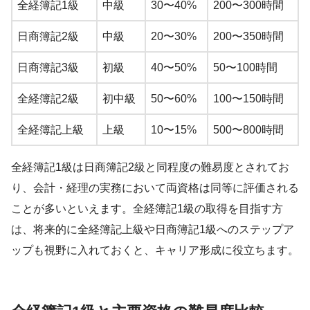
全経簿記1級
中級
30〜40%
200〜300時間
日商簿記2級
中級
20〜30%
200〜350時間
日商簿記3級
初級
40〜50%
50〜100時間
全経簿記2級
初中級
50〜60%
100〜150時間
全経簿記上級
上級
10〜15%
500〜800時間
全経簿記1級は日商簿記2級と同程度の難易度とされてお
り、会計・経理の実務において両資格は同等に評価される
ことが多いといえます。全経簿記1級の取得を目指す方
は、将来的に全経簿記上級や日商簿記1級へのステップア
ップも視野に入れておくと、キャリア形成に役立ちます。