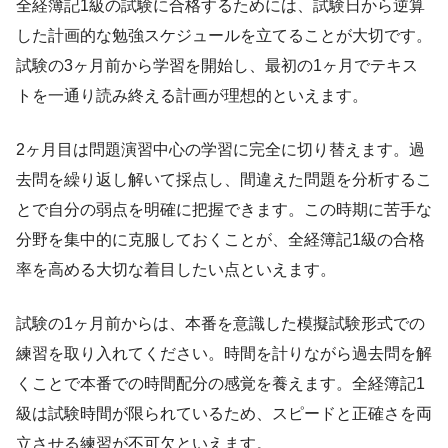
全経簿記1級の試験に合格するためには、試験日から逆算
した計画的な勉強スケジュールを立てることが大切です。
試験の3ヶ月前から学習を開始し、最初の1ヶ月でテキス
トを一通り読み終える計画が理想的といえます。
2ヶ月目は問題演習中心の学習に完全に切り替えます。過
去問を繰り返し解いて採点し、間違えた問題を分析するこ
とで自分の弱点を明確に把握できます。この時期に苦手な
分野を集中的に克服しておくことが、全経簿記1級の合格
率を高める大切な着目したい点といえます。
試験の1ヶ月前からは、本番を意識した模擬試験形式での
練習を取り入れてください。時間を計りながら過去問を解
くことで本番での時間配分の感覚を養えます。全経簿記1
級は試験時間が限られているため、スピードと正確さを両
立させる練習が不可欠といえます。